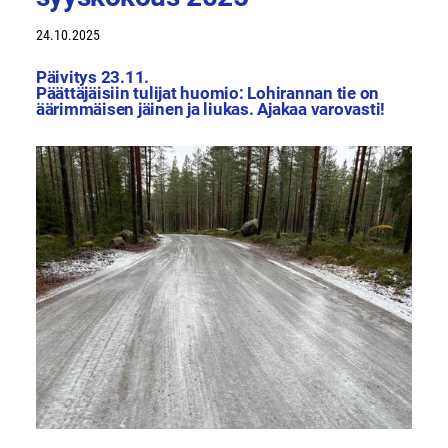
24.10.2025
Päivitys 23.11.
Päättäjäisiin tulijat huomio: Lohirannan tie on
äärimmäisen jäinen ja liukas. Ajakaa varovasti!