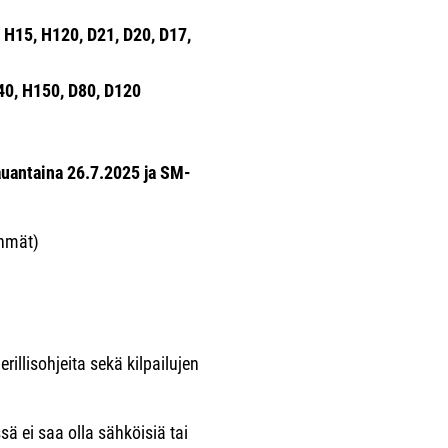
 H15, H120, D21, D20, D17,
40, H150, D80, D120
uantaina 26.7.2025 ja SM-
yhmät)
rillisohjeita sekä kilpailujen
ä ei saa olla sähköisiä tai