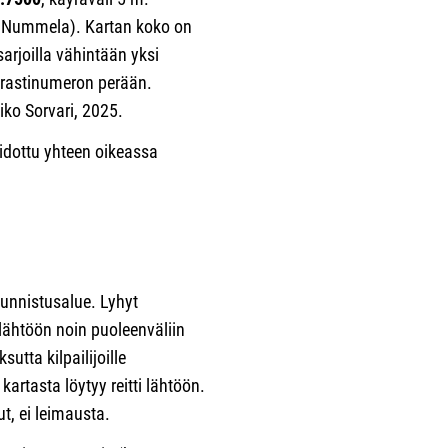
u Nummela). Kartan koko on
arjoilla vähintään yksi
y rastinumeron perään.
ko Sorvari, 2025.
nidottu yhteen oikeassa
unnistusalue. Lyhyt
 lähtöön noin puoleenväliin
utta kilpailijoille
rtasta löytyy reitti lähtöön.
ut, ei leimausta.