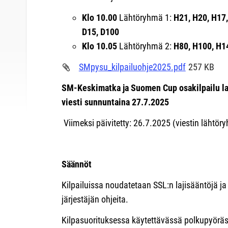
Klo 10.00
Lähtöryhmä 1:
H21, H20, H17,
D15, D100
Klo 10.05
Lähtöryhmä 2:
H80, H100, H1
SMpysu_kilpailuohje2025.pdf
257 KB
SM-Keskimatka ja Suomen Cup osakilpailu la
viesti sunnuntaina 27.7.2025
Viimeksi päivitetty: 26.7.2025 (viestin lähtör
Säännöt
Kilpailuissa noudatetaan SSL:n lajisääntöjä ja e
järjestäjän ohjeita.
Kilpasuorituksessa käytettävässä polkupyöräss