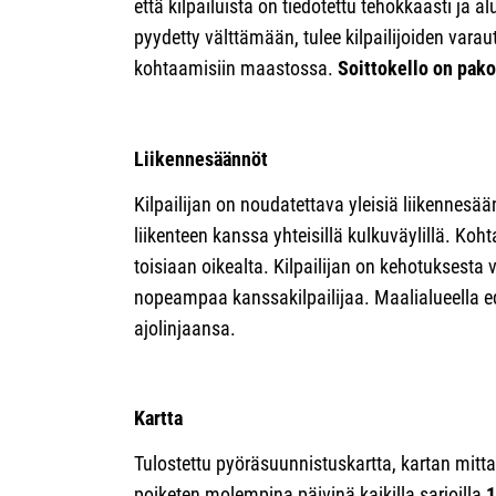
että kilpailuista on tiedotettu tehokkaasti ja a
pyydetty välttämään, tulee kilpailijoiden varau
kohtaamisiin maastossa.
Soittokello on pako
Liikennesäännöt
Kilpailijan on noudatettava yleisiä liikennesä
liikenteen kanssa yhteisillä kulkuväylillä. Kohta
toisiaan oikealta. Kilpailijan on kehotuksesta 
nopeampaa kanssakilpailijaa. Maalialueella ed
ajolinjaansa.
Kartta
Tulostettu pyöräsuunnistuskartta, kartan mitt
poiketen molempina päivinä kaikilla sarjoilla
1