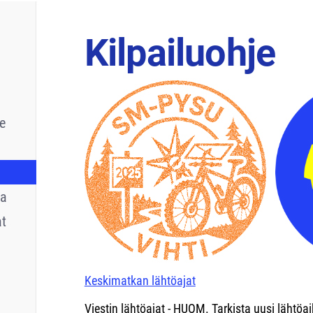
Kilpailuohje
ue
ta
at
Keskimatkan lähtöajat
Viestin lähtöajat - HUOM. Tarkista uusi lähtöai