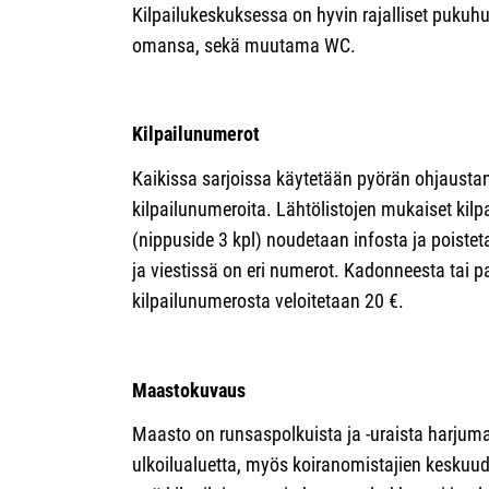
Kilpailukeskuksessa on hyvin rajalliset pukuhuon
omansa, sekä muutama WC.
Kilpailunumerot
Kaikissa sarjoissa käytetään pyörän ohjaustan
kilpailunumeroita. Lähtölistojen mukaiset kilp
(nippuside 3 kpl) noudetaan infosta ja poiste
ja viestissä on eri numerot. Kadonneesta tai
kilpailunumerosta veloitetaan 20 €.
Maastokuvaus
Maasto on runsaspolkuista ja -uraista harjum
ulkoilualuetta, myös koiranomistajien keskuud