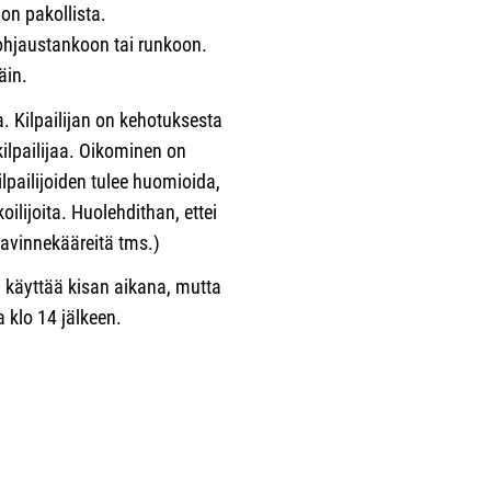
on pakollista.
ohjaustankoon tai runkoon.
äin.
a. Kilpailijan on kehotuksesta
lpailijaa. Oikominen on
Kilpailijoiden tulee huomioida,
ilijoita. Huolehdithan, ettei
ravinnekääreitä tms.)
a käyttää kisan aikana, mutta
 klo 14 jälkeen.