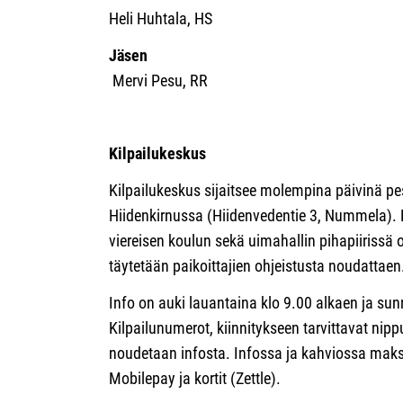
Heli Huhtala, HS
Jäsen
Mervi Pesu, RR
Kilpailukeskus
Kilpailukeskus sijaitsee molempina päivinä p
Hiidenkirnussa (Hiidenvedentie 3, Nummela). 
viereisen koulun sekä uimahallin pihapiirissä 
täytetään paikoittajien ohjeistusta noudattaen
Info on auki lauantaina klo 9.00 alkaen ja sun
Kilpailunumerot, kiinnitykseen tarvittavat nip
noudetaan infosta. Infossa ja kahviossa maks
Mobilepay ja kortit (Zettle).