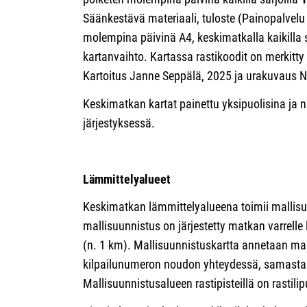
Säänkestävä materiaali, tuloste (Painopalvel
molempina päivinä A4, keskimatkalla kaikilla s
kartanvaihto. Kartassa rastikoodit on merkitt
Kartoitus Janne Seppälä, 2025 ja urakuvaus Ni
Keskimatkan kartat painettu yksipuolisina ja 
järjestyksessä.
Lämmittelyalueet
Keskimatkan lämmittelyalueena toimii mallisu
mallisuunnistus on järjestetty matkan varrelle
(n. 1 km). Mallisuunnistuskartta annetaan maks
kilpailunumeron noudon yhteydessä, samasta ka
Mallisuunnistusalueen rastipisteillä on rastilip