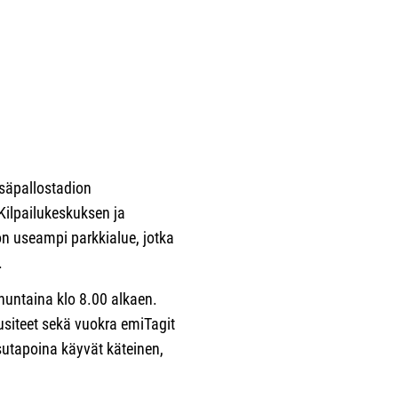
esäpallostadion
Kilpailukeskuksen ja
on useampi parkkialue, jotka
.
nuntaina klo 8.00 alkaen.
pusiteet sekä vuokra emiTagit
utapoina käyvät käteinen,