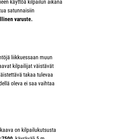
lueen käyttöä kilpailun aikana
tua satunnaisiin
llinen varuste.
äntöjä liikkuessaan muun
avat kilpailijat väistävät
väistettävä takaa tulevaa
ellä oleva ei saa vaihtaa
akaava on kilpailukutsusta
:7500
, käyräväli 5 m.