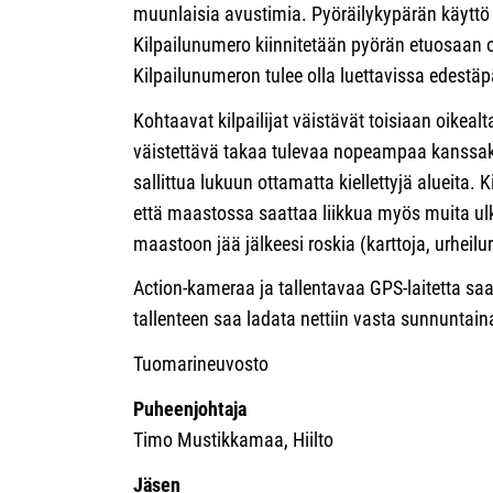
muunlaisia avustimia. Pyöräilykypärän käyttö 
Kilpailunumero kiinnitetään pyörän etuosaan 
Kilpailunumeron tulee olla luettavissa edestäp
Kohtaavat kilpailijat väistävät toisiaan oikealt
väistettävä takaa tulevaa nopeampaa kanssaki
sallittua lukuun ottamatta kiellettyjä alueita. 
että maastossa saattaa liikkua myös muita ulko
maastoon jää jälkeesi roskia (karttoja, urheilu
Action-kameraa ja tallentavaa GPS-laitetta sa
tallenteen saa ladata nettiin vasta sunnuntaina
Tuomarineuvosto
Puheenjohtaja
Timo Mustikkamaa, Hiilto
Jäsen