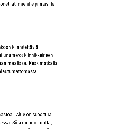
etilat, miehille ja naisille
koon kiinnitettäviä
ailunumerot kiinnikkeineen
taan maalissa. Keskimatkalla
 palautumattomasta
aastoa. Alue on suosittua
essa. Siitäkin huolimatta,