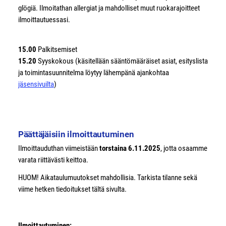
glögiä. Ilmoitathan allergiat ja mahdolliset muut ruokarajoitteet
ilmoittautuessasi.
15.00
Palkitsemiset
15.20
Syyskokous (käsitellään sääntömääräiset asiat, esityslista
ja toimintasuunnitelma löytyy lähempänä ajankohtaa
jäsensivuilta
)
Päättäjäisiin ilmoittautuminen
Ilmoittauduthan viimeistään
torstaina 6.11.2025
, jotta osaamme
varata riittävästi keittoa.
HUOM! Aikataulumuutokset mahdollisia. Tarkista tilanne sekä
viime hetken tiedoitukset tältä sivulta.
Ilmoittautuminen: