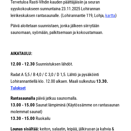
Tervetuloa Rasti-Vihdin kauden päättäjäisiin ja seuran
syyskokoukseen sunnuntaina 23.11.2025 Lohirannan
leirikeskuksen rantasaunalle. (Lohirannantie 119, Lohja,
kartta
)
Päivä aloitetaan suunnistaen, jonka jälkeen siirrytään
saunomaan, syömään, palkitsemaan ja kokoustamaan.
AIKATAULU:
12.00 - 12.30
Suunnistuksen lähdöt.
Radat A 5,5 / B 4,0 / C 3,0 / D 1,5. Lähtö ja pysäköinti
Lohirannantiellä klo. 12.00 alkaen. Maali sulkeutuu
13.30.
Tulokset
Rantasaunalla
päivä jatkuu saunomalla.
13.00 - 15.00
Saunat lämpiminä (Käytössämme on rantasaunan
molemmat saunat)
13.30 - 15.00
Ruokailu
Lounas sisältää:
keiton, salaatin, leipää, jälkiruoan ja kahvia &