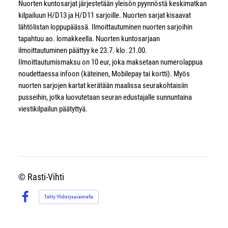
Nuorten kuntosarjat järjestetään yleisön pyynnöstä keskimatkan
kilpailuun H/D13 ja H/D11 sarjoille. Nuorten sarjat kisaavat
lähtölistan loppupäässä. Ilmoittautuminen nuorten sarjoihin
tapahtuu ao. lomakkeella. Nuorten kuntosarjaan
ilmoittautuminen päättyy ke 23.7. klo. 21.00.
Ilmoittautumismaksu on 10 eur, joka maksetaan numerolappua
noudettaessa infoon (käteinen, Mobilepay tai kortti). Myös
nuorten sarjojen kartat kerätään maalissa seurakohtaisiin
pusseihin, jotka luovutetaan seuran edustajalle sunnuntaina
viestikilpailun päätyttyä.
©
Rasti-Vihti
Tehty Yhdistysavaimella
Facebook