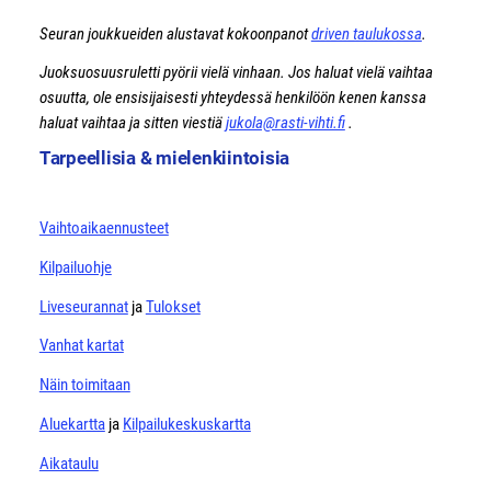
Seuran joukkueiden alustavat kokoonpanot
driven taulukossa
.
Juoksuosuusruletti pyörii vielä vinhaan. Jos haluat vielä vaihtaa
osuutta, ole ensisijaisesti yhteydessä henkilöön kenen kanssa
haluat vaihtaa ja sitten viestiä
jukola@rasti-vihti.fi
.
Tarpeellisia & mielenkiintoisia
Vaihtoaikaennusteet
Kilpailuohje
Liveseurannat
ja
Tulokset
Vanhat kartat
Näin toimitaan
Aluekartta
ja
Kilpailukeskuskartta
Aikataulu