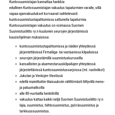
Kuntosuunnistajan kannattaa hankkia
edullinen Kuntosuunnistajan vakuutus tapaturmien varalle, sillä
vapaa-ajanvakuutukset korvaavat vaihtelevasti
kuntosuunnistustapahtumissa sattuneita tapaturmia.
Kuntosuunnistajan vakuutus on voimassa Suomen
Suunnistusliitto ry:n kuuluvien seurojen järjestämissä
kausiohjelman mukaisissa:
kuntosuunnistustapahtumissa ja näiden yhteydessä
järjestettävissä Firmaliiga- tai vastaavissa kilpailuissa
seurojen järjestämillä suunnistuskursseilla
kansallisten ja aluemestaruuskilpailujen yhteydessä
järjestettävissä kuntosuunnistussarjoissa (ml. rastiviikot)
Jukolan ja Venlojen Viestissä
edellä mainittuihin tilaisuuksiin välittömästi liittyvillä meno-
ja paluumatkoilla
alle 80-vuotiailla henkilöillä
vakuutus kattaa kaikki neljä Suomen Suunnistusliitto ry:n
lajia, suunnistus, hiihtosuunnistus, pyöräsuunnistus ja
tarkkuussuunnistus.