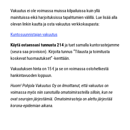
Vakuutus ei ole voimassa muissa kilpailuissa kuin yllä
mainituissa eikä harjoituksissa tapahtumien välillä. Lue lisää alla
olevan linkin kautta ja osta vakuutus verkkokaupasta:
Kuntosuunnistajan vakuutus
Käytä ostaessasi tunnusta 214
ja tuet samalla kuntorastejamme
(seura saa provision). Kirjoita tunnus ”Tilausta ja toimitusta
koskevat huomautukset” -kenttään.
Vakuutuksen hinta on 15 € ja se on voimassa ostohetkestä
hankintavuoden loppuun.
Huom! Pohjola Vakuutus Oy on ilmoittanut, että vakuutus on
voimassa myös niin sanotuilla omatoimirasteilla silloin, kun ne
ovat seurojen järjestämiä. Omatoimirasteja on alettu järjestää
korona-epidemian aikana.