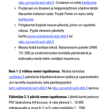
niko.sorvari@rasti-vihti.fi
. Condesin on tehty
käyttöohje
Purple pen on ilmainen ja helppokäyttöisin ohjelma tehdä
iltarastien kaltaiset radat. Purple Peniin on myös tehty
käyttöohje
.
Pohjakartat löytyvät seuran pilvestä, johon on rajoitettu
oikeus. Pyydä viimeisin päivitetty
kartta
joona.eskelinen@rasti-vihti.fi
tai
niko.sorvari@rasti-vihti.fi
Muista lisätä karttaan teksti: Ratamestarin puhelin (0400
151 200) ja omatoimirastien kohdalla päivämäärät ja
kellonaika mistä-mihin rastiliput maastossa.
Noin 1-2 viikkoa ennen tapahtumaa:
Muista tarkistaa
rastilippu.fi
palvelusta kilpailukeskuksen paikka ja opastustiedot.
Jos tarvetta muutoksiin, laita päivityspyyntöä
petri.salminen@rasti-vihti.fi
tai
niko.sorvari@rasti-vihti.fi
ajoissa.
Vähintään 2-3 päivää ennen tapahtumaa:
Lähetä kartat painoon
PDF tiedostoina A4-koossa. A-rata yleensä 1 : 10 000
mittakaavalla ja muut B, C ja D radat mielellään 1 : 7500