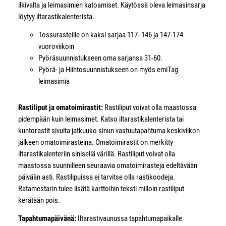
ilkivalta ja leimasimien katoamiset. Käytössä oleva leimasinsarja
löytyy iltarastikalenterista.
Tossurasteille on kaksi sarjaa 117- 146 ja 147-174
vuoroviikoin
Pyöräsuunnistukseen oma sarjansa 31-60.
Pyörä- ja Hiihtosuunnistukseen on myös emiTag
leimasimia
Rastiliput ja omatoimirastit:
Rastiliput voivat olla maastossa
pidempään kuin leimasimet. Katso iltarastikalenterista tai
kuntorastit sivulta jatkuuko sinun vastuutapahtuma keskiviikon
jälkeen omatoimirasteina. Omatoimirastit on merkitty
iltarastikalenteriin sinisellä värillä. Rastiliput voivat olla
maastossa suunnilleen seuraavia omatoimirasteja edeltävään
päivään asti. Rastilipuissa ei tarvitse olla rastikoodeja.
Ratamestarin tulee lisätä karttoihin teksti milloin rastiliput
kerätään pois.
Tapahtumapäivänä:
Iltarastivaunussa tapahtumapaikalle