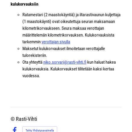
kulukorvauksiin
Ratamestari (2 maastokäyntiä) ja iltarastivaunun kuljettaja
(1 maastokäynti) ovat oikeutettuja seuran maksamaan
kilometrikorvaukseen. Seura maksaa verottajan
määrittelemän kilometrikorvauksen. Kulukorvauksista
tarkemmin
verottajan sivulla
Maksetut kulukorvaukset ilmoitetaan verottajalle
tulorekisteriin.
Ota yhteyttä
niko.sorvari@rasti-vihti.fi
kun haluat hakea
kulukorvauksia. Kulukorvaukset tilitetään kaksi kertaa
vuodessa.
©
Rasti-Vihti
Tehty Yhdistysavaimella