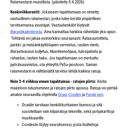
Ratamestarin muistilista (päivitetty 9.4.2026)
Keskiviikkorastit:
Jokaiseen tapahtumaan on nimetty
vastuullinen ratamestari, jonka tulee kerätä ympärilleen
tarvitsemansa avustajat. Vastuuhenkilöt löytyvät
iltarastikalenterista
. Aina kannattaa hankkia vähintään yksi apuri.
Tehtäviä voi jakaa esimerkiksi seuraavasti: Ratasuunnittelu,
parkki- ja metsänkäyttölupien varmistus, rastien vienti,
iltarastivaunun kuljetus, liikenteenohjaus, tulospalvelu ja
rahastus, rastien haku. Jos tapahtumaan on merkattu
pyöräsuunnistus, ota yhteyttä PySu-jaostoon. Saman
ratamestarin ei välttämättä tarvitse tehdä kaikkia ratoja.
Noin 3-4 viikkoa ennen tapahtumaa - ratojen piirto:
Aloita
maastoon tutustuminen ja ratojen piirto ajoissa. Ratoja voi piirtää
ainakin seuraavilla ohjelmilla
Ocad
,
Condes
ja
Purple pen
.
Ocadiin tarvitaan henkilökohtainen lisenssi ja sitä
suositellaan vain kilparatoja tekeville, sekä pohjakarttoja
muokkaaville.
Condesiin löytyy seuralisenssi, josta lisätietoja