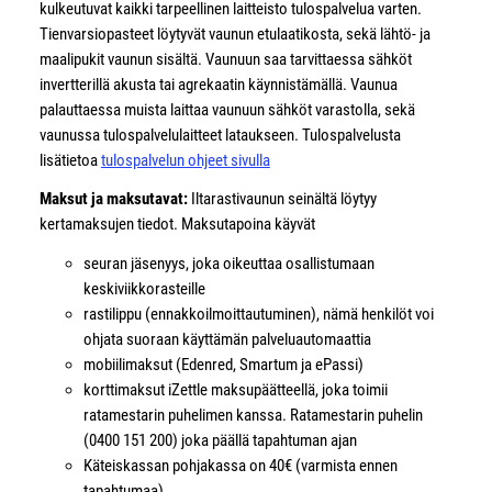
kulkeutuvat kaikki tarpeellinen laitteisto tulospalvelua varten.
Tienvarsiopasteet löytyvät vaunun etulaatikosta, sekä lähtö- ja
maalipukit vaunun sisältä. Vaunuun saa tarvittaessa sähköt
invertterillä akusta tai agrekaatin käynnistämällä. Vaunua
palauttaessa muista laittaa vaunuun sähköt varastolla, sekä
vaunussa tulospalvelulaitteet lataukseen. Tulospalvelusta
lisätietoa
tulospalvelun ohjeet sivulla
Maksut ja maksutavat:
Iltarastivaunun seinältä löytyy
kertamaksujen tiedot. Maksutapoina käyvät
seuran jäsenyys, joka oikeuttaa osallistumaan
keskiviikkorasteille
rastilippu (ennakkoilmoittautuminen), nämä henkilöt voi
ohjata suoraan käyttämän palveluautomaattia
mobiilimaksut (Edenred, Smartum ja ePassi)
korttimaksut iZettle maksupäätteellä, joka toimii
ratamestarin puhelimen kanssa. Ratamestarin puhelin
(0400 151 200) joka päällä tapahtuman ajan
Käteiskassan pohjakassa on 40€ (varmista ennen
tapahtumaa).