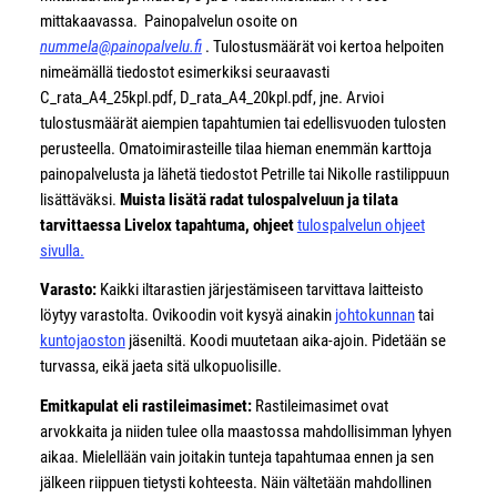
mittakaavassa. Painopalvelun osoite on
nummela@painopalvelu.fi
. Tulostusmäärät voi kertoa helpoiten
nimeämällä tiedostot esimerkiksi seuraavasti
C_rata_A4_25kpl.pdf, D_rata_A4_20kpl.pdf, jne. Arvioi
tulostusmäärät aiempien tapahtumien tai edellisvuoden tulosten
perusteella. Omatoimirasteille tilaa hieman enemmän karttoja
painopalvelusta ja lähetä tiedostot Petrille tai Nikolle rastilippuun
lisättäväksi.
Muista lisätä radat tulospalveluun ja tilata
tarvittaessa Livelox tapahtuma, ohjeet
tulospalvelun ohjeet
sivulla.
Varasto:
Kaikki iltarastien järjestämiseen tarvittava laitteisto
löytyy varastolta. Ovikoodin voit kysyä ainakin
johtokunnan
tai
kuntojaoston
jäseniltä. Koodi muutetaan aika-ajoin. Pidetään se
turvassa, eikä jaeta sitä ulkopuolisille.
Emitkapulat eli rastileimasimet:
Rastileimasimet ovat
arvokkaita ja niiden tulee olla maastossa mahdollisimman lyhyen
aikaa. Mielellään vain joitakin tunteja tapahtumaa ennen ja sen
jälkeen riippuen tietysti kohteesta. Näin vältetään mahdollinen