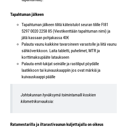
Tapahtuman jälkeen
Tapahtuman jälkeen tilitä käteistulot seuran tilille FI81
5297 0020 2258 85 (Viestikenttään tapahtuman nimi) ja
jätä kassaan pohjakassa 40€
Palauta vaunu kaikkine tavaroineen varastolle ja liitä vaunu
sähköverkkoon. Laita tabletti, puhelimet, MTR ja
korttimaksupääte lataukseen
Palauta emit-lukijat seinälle ja rastiliput pöydälle
laatikkoon tai kuivauskaappiin jos ovat märkiä ja
kuivauskaappi päälle
Johtokunnan hyväksymä toimintamalli koskien
kilometrikorvauksia:
Ratamestarilla ja iltarastivaunun kuljettajalla on oikeus