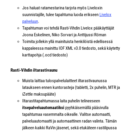
Jos haluat ratamestarina tarjota myös Liveloxin
suunnistajille, tulee tapahtuma luoda erikseen
Livelox
palveluun
.
Tapahtuman voi tehdä Rasti-Vihdin Livelox pääkäyttäjät
Joona Eskelinen, Niko Sorvari ja Anttijussi Röman
Toimita jollekin yllä mainituista henkilöistä edellisessä
kappaleessa mainittu IOF XML v3.0 tiedosto, sekä käytetty
karttapohja (.ocd tiedosto)
Rasti-Vihdin iltarastivaunu
Muista laittaa tulospalvelulaitteet iltarastivaunussa
lataukseen ennen kuntorasteja (tabletti, 2x puhelin, MTR ja
iZettle maksupääte)
Iltarastitapahtumassa laita puhelin telineeseen
itsepalveluautomaatiksi
pyyhkäisemällä pääsivulla
tapahtumaa vasemmalta oikealle. Valitse automaatti,
palveluautomaatti ja automaattinen radan valinta. Tämän
jälkeen kaikki RaVin jäsenet, sekä etukäteen rastilipussa