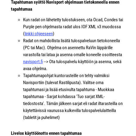
Tapahtuman syöttö Navisport ohjelmaan tietokoneella ennen
tapahtumaa
Kun radat on lähetetty tulostukseen, ota Ocad, Condes tai
Purple pen ohjelmasta radat ulos IOF XML v3 muodossa
(
linkki ohjeeseen
)
Radat on mahdollista lisätä tulospalveluun tietokoneella
(PC tai Mac). Ohjelma on asennettu RaVin läppärille
varastolla tai lataa ja asenna omalle koneelle osoitteesta
navisport.fi
--> Ota tulospalvelu käyttöön ja asenna, sekä
avaa ohjelma.
Tapahtumapohjat kuntorasteille on tehty valmiiksi
Navisportiin (tulevat Rastilipusta). Valitse oma
tapahtumasi ja lisää etusivulta tapahtuma - Muokkaa
tapahtumaa - Sarjat kohdassa 'Tuo sarjat XML-
tiedostosta'. Tämän jälkeen sarjat eli radat iltarasteilla on
käytettävissä vaunussa kulkevilla tulospalvelulaitteilla
(tabletit ja puhelimet)
Livelox käyttöönotto ennen tapahtumaa