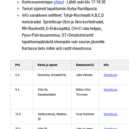
Kuntosuunnistajan
ohjeet
- Lähtö auki klo 17-18:30
Tarkat sijainnit tapahtumiin löytyy Rastilipusta.
Info sarakkeen selitteet: Tyhjä=Normaalit A,B,C,D
metsäradat. Sprintticup=2km ja 3km kortteliradat,
RR=Rastireitti, E=Erikoispitkä, CH=C-rata helppo,
Pysu=Pyöräsuunnistus, OT=Omatoimirastit
tapahtumapäivästä eteenpäin vain seuran jäsenille.
Kartassa tieto mihin asti rastit maastossa.
Pvä
Kartta ja opaste
Ratamestari(t)
Info
2.4.
Nummela, Uimahallilta
Juha Vehmas
Sprintticup
9.4.
Vihti Kk,
Mikko-Ville
Sprintticup
Seurakuntatalo
Toivonen
16.4.
Veikkoinkorpi, Ratastie
Ilona Kuittinen
Sprintticup
20
23.4.
Vihti Kk,
Juha ja Leena
Sprintticup