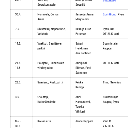
Seurakuntatalo
Seppälä
30.4.
Nummela, Certos
Jesse ja Jaana
Sprintticup
Pysu
Arena
Marjoniemi
7.5.
Sivutakku, Napparintie,
Ilkka ja Liisa
Pysu, RR
Veikkola
Forsman
OT 21.5. asti
14.5.
Vaakkoi, Saarijärven
Sakari
Suunnistajan
parkki
Heikkinen,
kauppa
Jari Lahtinen
21.5.-
Palojärvi, Palakosken
Anttijussi
OT 11.6. asti
11.6
virkistysalue
Röman, Petri
Salminen
28.5.
Saarisuo, Ruskopirtti
Pekka
Timo Serenius
Kemppi
4.6.
Otalampi,
Antti
Suunnistajan
Katinhännäntie
Hannuniemi,
kauppa, Pysu
Tuukka
Vihtkari
9.6.-
Koivissilta
Janne Seppälä
Vain OT
30.6.
9.6.-30.6.