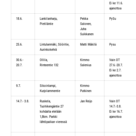
Ei ke 11.6.
ajanottoa
18.6.
Lankilanharju,
Pekka
PySu
Pietiläntie
Salonen,
Juha
Suikkanen
25.6.
Lintulanmäki, Sööritie,
Matti Mäkilä
Pysu
Aurinkokehrä
30.6.-
Ollila,
Kimmo
Vain OT
20.7.
Rinteentie 132
Salenius
27.6.-20.7.
Ei ke 2.7.
ajanottoa
9.7.
Sikoinlampi,
Kimmo
Kurjolammentie
Putkinen
14.7.- 3.8.
Ruskela,
Jan Reijo
Vain OT
Tuohikengäntie 27
14.7.-3.8.
kohdalta etelään
Ei ke 16.7.
1,8km. Parkki
ajanottoa
lähtöpaikan vieressä