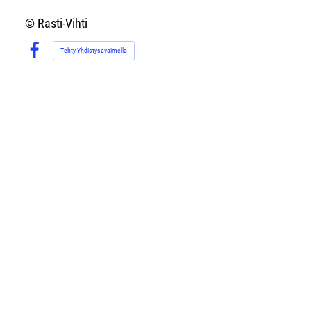
©
Rasti-Vihti
Tehty Yhdistysavaimella
Facebook