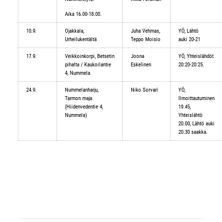
Aika 16.00-18.00.
10.9.
Ojakkala,
Juha Vehmas,
YÖ, Lähtö
Urheilukentältä
Teppo Moisio
auki 20-21
17.9.
Veikkoinkorpi, Betsetin
Joona
YÖ, Yhteislähdöt
pihalta / Kaukoilantie
Eskelinen
20:20-20:25.
4, Nummela
24.9.
Nummelanharju,
Niko Sorvari
YÖ,
Tarmon maja
Ilmoittautuminen
(Hiidenvedentie 4,
19.45,
Nummela)
Yhteislähtö
20.00, Lähtö auki
20.30 saakka.