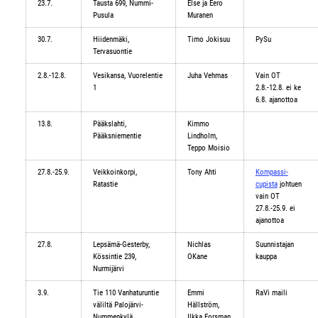
23.7.
Tausta 699, Nummi-
Else ja Eero
Pusula
Muranen
30.7.
Hiidenmäki,
Timo Jokisuu
PySu
Tervasuontie
2.8.-12.8.
Vesikansa, Vuorelentie
Juha Vehmas
Vain OT
1
2.8.-12.8. ei ke
6.8. ajanottoa
13.8.
Pääkslahti,
Kimmo
Pääksniementie
Lindholm,
Teppo Moisio
27.8.-25.9.
Veikkoinkorpi,
Tony Ahti
Kompassi-
Ratastie
cupista
johtuen
vain OT
27.8.-25.9. ei
ajanottoa
27.8.
Lepsämä-Gesterby,
Nichlas
Suunnistajan
Kössintie 239,
OKane
kauppa
Nurmijärvi
3.9.
Tie 110 Vanhaturuntie
Emmi
RaVi maili
väliltä Palojärvi-
Hällström,
Nummenkylä.
Ilkka Forsman