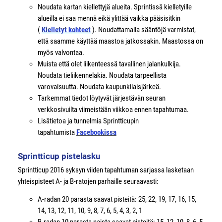
Noudata kartan kiellettyjä alueita. Sprintissä kielletyille
alueilla ei saa mennä eikä ylittää vaikka pääsisitkin
(
Kielletyt kohteet
). Noudattamalla sääntöjä varmistat,
että saamme käyttää maastoa jatkossakin. Maastossa on
myös valvontaa.
Muista että olet liikenteessä tavallinen jalankulkija.
Noudata tieliikennelakia. Noudata tarpeellista
varovaisuutta. Noudata kaupunkilaisjärkeä.
Tarkemmat tiedot löytyvät järjestävän seuran
verkkosivuilta viimeistään viikkoa ennen tapahtumaa.
Lisätietoa ja tunnelmia Sprintticupin
tapahtumista
Facebookissa
Sprintticup pistelasku
Sprintticup 2016 syksyn viiden tapahtuman sarjassa lasketaan
yhteispisteet A- ja B-ratojen parhaille seuraavasti:
A-radan 20 parasta saavat pisteitä: 25, 22, 19, 17, 16, 15,
14, 13, 12, 11, 10, 9, 8, 7, 6, 5, 4, 3, 2, 1