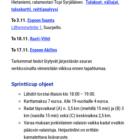
Hietaniemi, ratamestari Topi Syrjäläinen.
Tulokset, väliajat,
tuloskortti, reittianalyysi
To 3.11.
Espoon Suunta
Lillhemmetintie 1
, Suurpelto.
To 10.11.
Rasti-Vihti
To 17.11.
Espoon Akilles
Tarkemmat tiedot löytyvät järjestävän seuran
verkkosivuilta viimeistään viikkoa ennen tapahtumaa.
Sprintticup ohjeet
Lähdöt torstai-iltaisin klo 18:00 – 19:00.
Karttamaksu 7 euroa. Alle 19-vuotiaille 4 euroa.
Radat täysvaikeat (A) n. 3,5 km (miehillä 15 min) ja (B) 3
km (naisilla 15 min) sekä (C) keskivaikea 2,5 km.
Varaa mukaan jonkinlainen valaisin vaikka kadut ovatkin
pääosin valaistuja. Heijastinliivi on erittäin
kannatettava lisävaruste.