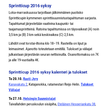
Sprintticup 2016 syksy
Loka-marraskuussa tarjoillaan jälkimmäinen puolisko
Sprintticupin kymmenen sprinttisuunnistustapahtuman sarjasta.
Tapahtumat järjestetään vaativina kaupunki- tai
taajamasprintteinä. Ratoina tapahtumissa on täysvaikeat (A) noin
3,5 km ja (B) 3 km sekä keskivaikea (C) 2,5 km.
Lähdöt ovat torstai-iltoina klo 18–19. Rasteilla on liput ja
leimasimet. Ajanotto toteutetaan emitillä. Tulokset ja väliajat
julkaistaan järjestävän seuran nettisivuilla. Osanottomaksu on 7€
ja alle 19-vuotiailta 4€.
Sprintticup 2016 syksy kalenteri ja tulokset
To 20.10.
Rasti-Jyry
Kanavakatu 2
, Katajanokka, ratamestari Reijo Helin.
Tulokset
Väliajat
To 27.10.
Helsingin Suunnistajat
Taivallahden peruskoulun sisäpiha,
Eteläinen Hesperiankatu 38
,