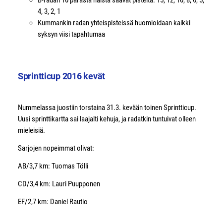
B-radan 10 parasta naista saavat pisteitä: 15, 12, 10, 8, 6, 5,
4, 3, 2, 1
Kummankin radan yhteispisteissä huomioidaan kaikki
syksyn viisi tapahtumaa
Sprintticup 2016 kevät
Nummelassa juostiin torstaina 31.3. kevään toinen Sprintticup.
Uusi sprinttikartta sai laajalti kehuja, ja radatkin tuntuivat olleen
mieleisiä.
Sarjojen nopeimmat olivat:
AB/3,7 km: Tuomas Tölli
CD/3,4 km: Lauri Puupponen
EF/2,7 km: Daniel Rautio