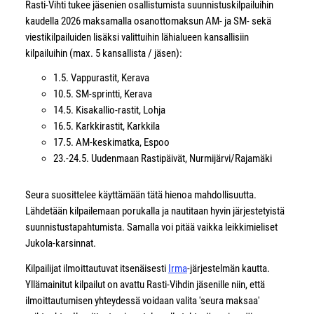
Rasti-Vihti tukee jäsenien osallistumista suunnistuskilpailuihin
kaudella 2026 maksamalla osanottomaksun AM- ja SM- sekä
viestikilpailuiden lisäksi valittuihin lähialueen kansallisiin
kilpailuihin (max. 5 kansallista / jäsen):
1.5. Vappurastit, Kerava
10.5. SM-sprintti, Kerava
14.5. Kisakallio-rastit, Lohja
16.5. Karkkirastit, Karkkila
17.5. AM-keskimatka, Espoo
23.-24.5. Uudenmaan Rastipäivät, Nurmijärvi/Rajamäki
Seura suosittelee käyttämään tätä hienoa mahdollisuutta.
Lähdetään kilpailemaan porukalla ja nautitaan hyvin järjestetyistä
suunnistustapahtumista. Samalla voi pitää vaikka leikkimieliset
Jukola-karsinnat.
Kilpailijat ilmoittautuvat itsenäisesti
Irma
-järjestelmän kautta.
Yllämainitut kilpailut on avattu Rasti-Vihdin jäsenille niin, että
ilmoittautumisen yhteydessä voidaan valita 'seura maksaa'