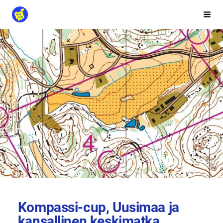
Siirry
Rasti-Vihti
Vali
sivun
sisältöön
Kompassi-cup, Uusimaa ja
kansallinen keskimatka