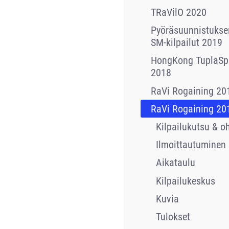
TRaVilO 2020
Pyöräsuunnistukse
SM-kilpailut 2019
HongKong TuplaSpr
2018
RaVi Rogaining 20
RaVi Rogaining 20
Kilpailukutsu & oh
Ilmoittautuminen
Aikataulu
Kilpailukeskus
Kuvia
Tulokset