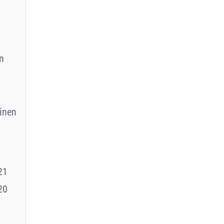
n
inen
21
20