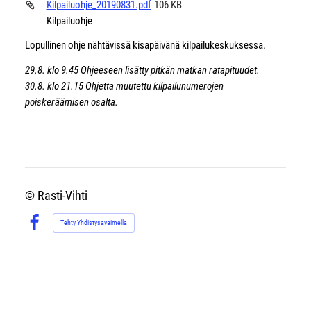
Kilpailuohje_20190831.pdf
106 KB
Kilpailuohje
Lopullinen ohje nähtävissä kisapäivänä kilpailukeskuksessa.
29.8. klo 9.45 Ohjeeseen lisätty pitkän matkan ratapituudet.
30.8. klo 21.15
Ohjetta muutettu k
ilpailunumerojen
pois
keräämi
sen osalta.
©
Rasti-Vihti
Tehty Yhdistysavaimella
Facebook