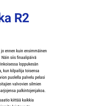
ka R2
 jo ennen kuin ensimmäinen
. Näin siis finaalipäivä
urinkoisessa loppukesän
 kun kilpailija toisensa
vion puolella palvelu pelasi
tajien valvovien silmien
 sarjojensa palkintojenjakoa.
aatio kiittää kaikkia