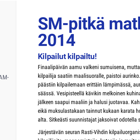
SM-pitkä mat
2014
Kilpailut kilpailtu!
Finaalipäivän aamu valkeni sumuisena, mutta
kilpailija saatiin maalisuoralle, paistoi aurinko
AM-
päästiin kilpailemaan erittäin lämpimässä, a
säässä. Vesipisteellä kävikin melkoinen kuhina,
jälkeen saapui maaliin ja halusi juotavaa. Kah
eikä muksulastakaan tainnut kukaan karata hoi
alta. Sitkeästi suunnistajat jaksoivat odotella
Järjestävän seuran Rasti-Vihdin kilpailuorganis