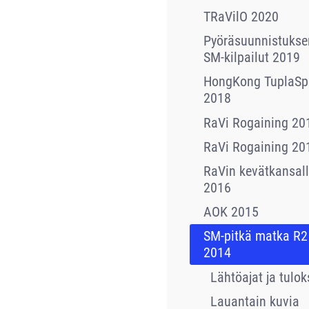
TRaVilO 2020
Pyöräsuunnistukse
SM-kilpailut 2019
HongKong TuplaSpr
2018
RaVi Rogaining 20
RaVi Rogaining 20
RaVin kevätkansall
2016
AOK 2015
SM-pitkä matka R2
2014
Lähtöajat ja tulok
Lauantain kuvia