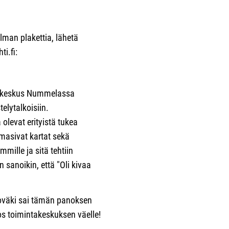
 ilman plakettia, lähetä
ti.fi:
takeskus Nummelassa
telytalkoisiin.
levat erityistä tukea
umasivat kartat sekä
mille ja sitä tehtiin
 sanoikin, että "Oli kivaa
ooväki sai tämän panoksen
os toimintakeskuksen väelle!