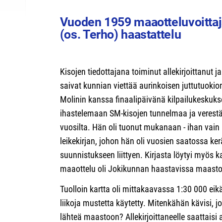
Vuoden 1959 maaotteluvoittaj
(os. Terho) haastattelu
Kisojen tiedottajana toiminut allekirjoittanut j
saivat kunnian viettää aurinkoisen juttutuokio
Molinin kanssa finaalipäivänä kilpailukeskuks
ihastelemaan SM-kisojen tunnelmaa ja veres
vuosilta. Hän oli tuonut mukanaan - ihan vain
leikekirjan, johon hän oli vuosien saatossa kerä
suunnistukseen liittyen. Kirjasta löytyi myös k
maaottelu oli Jokikunnan haastavissa maasto
Tuolloin kartta oli mittakaavassa 1:30 000 ei
liikoja mustetta käytetty. Mitenkähän kävisi, jos 
lähteä maastoon? Allekirjoittaneelle saattaisi