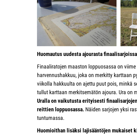
Huomautus uudesta ajourasta finaalisarjoissa
Finaaliratojen maaston loppuosassa on viime vi
harvennushakkuu, joka on merkitty karttaan py
viikolla hakkuulta on ajettu puut pois, mink
tullut karttaan merkitsemätön ajoura. Ura on m
Uralla on vaikutusta erityisesti finaalisarjoj
reittien loppuosassa.
Näiden sarjojen yksi rast
tuntumassa.
Huomioithan lisäksi lajisääntöjen mukaiset ki