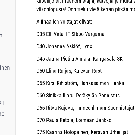
kilpailijoita, maanomistajia, katsojia ja muita 
viikonlopusta! Onnittelut vielä kerran pitkän
A-finaalien voittajat olivat:
D35 Elli Virta, IF SIbbo Vargarna
n
D40 Johanna Asklöf, Lynx
D45 Jaana Pietilä-Annala, Kangasala SK
inen
D50 Elina Raijas, Kalevan Rasti
D55 Kirsi Kihlström, Hankasalmen Hanka
D60 Sinikka Illaru, Peräkylän Ponnistus
21
D65 Ritva Kajava, Hämeenlinnan Suunnistajat
20
D70 Paula Ketola, Loimaan Jankko
D75 Kaarina Holopainen, Keravan Urheilijat