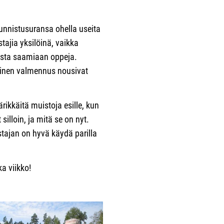
unnistusuransa ohella useita
tajia yksilöinä, vaikka
ista saamiaan oppeja.
kinen valmennus nousivat
ikkäitä muistoja esille, kun
 silloin, ja mitä se on nyt.
tajan on hyvä käydä parilla
ka viikko!