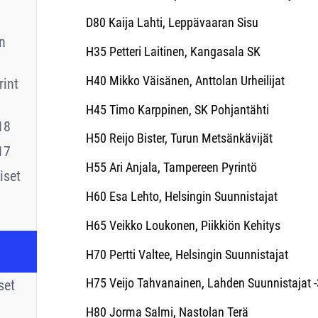
D80 Kaija Lahti, Leppävaaran Sisu
n
H35 Petteri Laitinen, Kangasala SK
H40 Mikko Väisänen, Anttolan Urheilijat
int
H45 Timo Karppinen, SK Pohjantähti
18
H50 Reijo Bister, Turun Metsänkävijät
17
H55 Ari Anjala, Tampereen Pyrintö
iset
H60 Esa Lehto, Helsingin Suunnistajat
H65 Veikko Loukonen, Piikkiön Kehitys
H70 Pertti Valtee, Helsingin Suunnistajat
H75 Veijo Tahvanainen, Lahden Suunnistajat 
set
H80 Jorma Salmi, Nastolan Terä