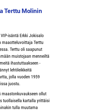
a Terttu Molinin
a VIP-isäntä Erkki Jokisalo
n maaotteluvoittaja Terttu
essa. Terttu oli saapunut
tämään muistojaan menneiltä
 meitä ihastuttaakseen -
nnyt lehtileikkeitä
artta, jolla vuoden 1959
issa juostu.
kä maastonkuvaukseen ollut
tuollaisella kartalla yrittäisi
 ainakin tulla muutama