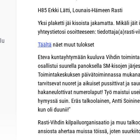
H85 Erkki Lätti, Lounais-Hämeen Rasti
Yksi plaketti jäi kisoista jakamatta. Mikäli jäit
yhteystietosi osoitteeseen: tiedottaja(a)rasti-vih
lu
Täältä
näet muut tulokset
Eteva kuntayhtymään kuuluva Vihdin toimin
osallistui suurella panoksella SM-kisojen järjes
Toimintakeskuksen päivätoiminnassa mukana o
tarvitsevat nuoret ja aikuiset pussittivat ja sa
hakaneulottivat numerolaput! Työ maistui useim
hymyssä suin. Eräs talkoolainen, Antti Soininen
kun oli duunii!"
Rasti-Vihdin kilpailuorganisaatio ja muu talk
ansiosta ahertaa muissa töissä, joten suurkiit