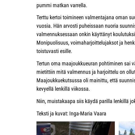
pummi matkan varrella.
Terttu kertoi toimineen valmentajana oman su
vuosia. Hän arvosti puheissaan nuoria suunnis
valmennuksessaan onkin käyttänyt koulutuks
Monipuolisuus, voimaharjoittelujaksot ja hen
toistuvasti esille.
Tertun oma maajoukkueuran pohtiminen sai vär
mietittiin mitä valmennus ja harjoittelu on ollut
Maajoukkuekutsussa oli mainittu, että suunnis
kevyellä lenkillä viikossa.
Niin, muistakaapa siis käydä parilla lenkillä jo
Teksti ja kuvat: Inga-Maria Vaara