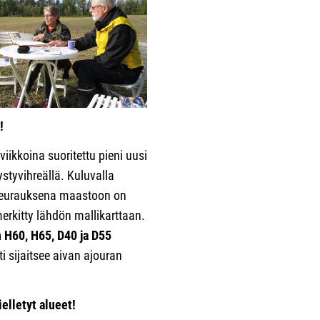
!
ikkoina suoritettu pieni uusi
styvihreällä. Kuluvalla
ä seurauksena maastoon on
erkitty lähdön mallikarttaan.
en H60, H65, D40 ja D55
i sijaitsee aivan ajouran
elletyt alueet!