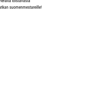
vieraita loistavasta
 matkan suomenmestareille!