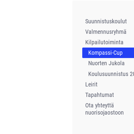
Suunnistuskoulut
Valmennusryhmä
Kilpailutoiminta
Kompassi-Cup
Nuorten Jukola
Koulusuunnistus 2
Leirit
Tapahtumat
Ota yhteyttä
nuorisojaostoon