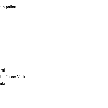
 ja paikat:
mmi
ta, Espoo Vihti
inki