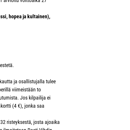
 arvioitu voittoaika 27
si, hopea ja kultainen),
jestetä.
utta ja osallistujalla tulee
perillä viimeistään to
tumista. Jos kilpailija ei
ortti (4 €), jonka saa
32 risteyksestä, josta ajoaika