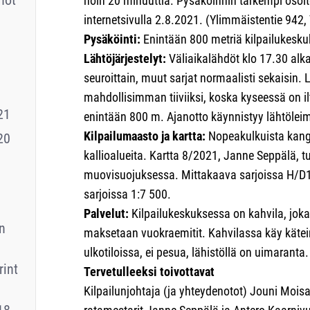
not
noin 20 minuuttia. Pysäköinnin tarkempi osoit
internetsivulla 2.8.2021. (Ylimmäistentie 942, 
Pysäköinti:
Enintään 800 metriä kilpailukesk
Lähtöjärjestelyt:
Väliaikalähdöt klo 17.30 alk
seuroittain, muut sarjat normaalisti sekaisin.
mahdollisimman tiiviiksi, koska kyseessä on il
21
enintään 800 m. Ajanotto käynnistyy lähtöle
Kilpailumaasto ja kartta:
Nopeakulkuista kang
20
kallioalueita. Kartta 8/2021, Janne Seppälä, tu
muovisuojuksessa. Mittakaava sarjoissa H/D1
sarjoissa 1:7 500.
Palvelut:
Kilpailukeskuksessa on kahvila, joka
n
maksetaan vuokraemitit. Kahvilassa käy kätei
ulkotiloissa, ei pesua, lähistöllä on uimaranta
int
Tervetulleeksi toivottavat
Kilpailunjohtaja (ja yhteydenotot) Jouni Moi
18