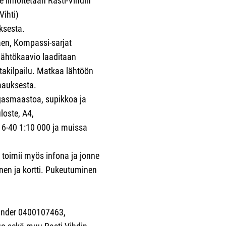
e ilmoitetaan Rasti-Vihdin
Vihti)
uksesta.
aen, Kompassi-sarjat
 Lähtökaavio laaditaan
takilpailu. Matkaa lähtöön
imauksesta.
asmaastoa, supikkoa ja
loste, A4,
6-40 1:10 000 ja muissa
 toimii myös infona ja jonne
nen ja kortti. Pukeutuminen
.
sander 0400107463,