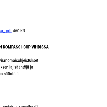
ka_.pdf
460 KB
 KOMPASSI-CUP VIHDISSÄ
 viranomaisohjeistukset
ksen lajisääntöjä ja
lun sääntöjä.