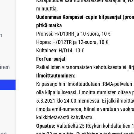
Ratapituudet sääntömääräisten alarajoilla, H21
minuuttia.
Uudenmaan Kompassi-cupin kilpasarjat (prons
pitkä matka
Pronssi: H/D10RR ja 10-suora, 10 €
n
Hopea: H/D12TR ja 12-suora, 10 €
Kultainen: H/D14, 10 €
ForFun-sarjat
inen
Paikallisten viranomaisten kehotuksesta ei jär
Ilmoittautuminen:
Kilpasarjoihin ilmoittaudutaan IRMA-palvelun ka
olla kilpailulisenssi. Ilmoittautumisten oltava 
5.8.2021 klo 24.00 mennessä. Ei jälki-ilmoittau
ilmoita emit-numeroa, hänelle varataan vuokrak
kaikkitietävästä kahvilasta.
Opastus:
Valtatieltä 25 Röykän kohdalta tien 1