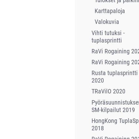
Tulokset ja palkin
Karttapaloja
Valokuvia
Vihti tutuksi -
tuplasprintti
RaVi Rogaining 20
RaVi Rogaining 20
Rusta tuplasprintti
2020
TRaVilO 2020
Pyöräsuunnistukse
SM-kilpailut 2019
HongKong TuplaSpr
2018
RaVi Rogaining 20