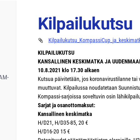
Kilpailukutsu
Kilpailukutsu_KompassiCup_ja_keskimat
KILPAILUKUTSU
KANSALLINEN KESKIMATKA JA UUDENMAAN
10.8.2021 klo 17.30 alkaen
AM-
Kutsua päivitetään, jos koronavirustilanne tai
muuttuvat. Kilpailussa noudatetaan Suunnistu
Kompassi-sarjoissa soveltuvin osin lähikilpai
Sarjat ja osanottomaksut:
Kansallinen keskimatka
H/D21, H/D35-85, 20 €
H/D16-20 15 €