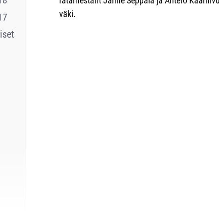
ratamestarit Janne Seppälä ja Antero Kaarniv
väki.
17
iset