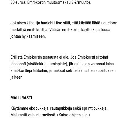
80 euroa. Emit-kortin muutosmaksu 3 €/muutos
Jokainen kilpailija huolehtii itse siitä, että käyttää lähtöluetteloon
merkittyä emit- korttia. Väärän emit-kortin käyttö kilpailussa
johtaa hylkäämiseen.
Erillistä Emit-kortin testausta ei ole. Jos Emit-kortti ei toimi
lähdössä (sisäänkirjautumispiste), järjestäjä on varannut laina-
Emit-kortteja lähtöihin, ja maksut selvitellään sitten suorituksen
jälkeen.
MALLIRASTI
Käytämme ekopukkeja, rautapukkeja sekä sprinttipukkeja.
Mallirastit vain internetissä. (Katso ohjeen alla.)