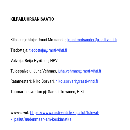
KILPAILUORGANISAATIO
Kilpailunjohtaja: Jouni Moisander,
jouni.moisander@rasti-vihti.fi
Tiedottaja:
tiedottaja@rasti-vihti.fi
Valvoja: Reijo Hyvönen, HPV
Tulospalvelu: Juha Vehmas,
juha.vehmas@rasti-vihti.fi
Ratamestari: Niko Sorvari,
niko.sorvari@rasti-vihti.fi
Tuomarineuvoston pj: Samuli Toivanen, HiKi
www-sivut:
https://www.rasti-vihti.fi/kilpailut/tulevat-
kilpailut/uudenmaan-am-keskimatka