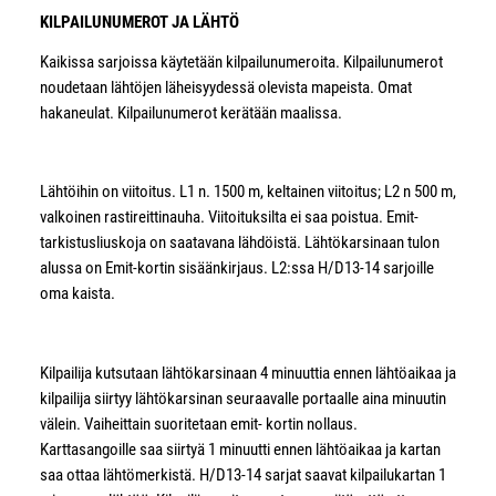
KILPAILUNUMEROT JA LÄHTÖ
Kaikissa sarjoissa käytetään kilpailunumeroita. Kilpailunumerot
noudetaan lähtöjen läheisyydessä olevista mapeista. Omat
hakaneulat. Kilpailunumerot kerätään maalissa.
Lähtöihin on viitoitus. L1 n. 1500 m, keltainen viitoitus; L2 n 500 m,
valkoinen rastireittinauha. Viitoituksilta ei saa poistua. Emit-
tarkistusliuskoja on saatavana lähdöistä. Lähtökarsinaan tulon
alussa on Emit-kortin sisäänkirjaus. L2:ssa H/D13-14 sarjoille
oma kaista.
Kilpailija kutsutaan lähtökarsinaan 4 minuuttia ennen lähtöaikaa ja
kilpailija siirtyy lähtökarsinan seuraavalle portaalle aina minuutin
välein. Vaiheittain suoritetaan emit- kortin nollaus.
Karttasangoille saa siirtyä 1 minuutti ennen lähtöaikaa ja kartan
saa ottaa lähtömerkistä. H/D13-14 sarjat saavat kilpailukartan 1