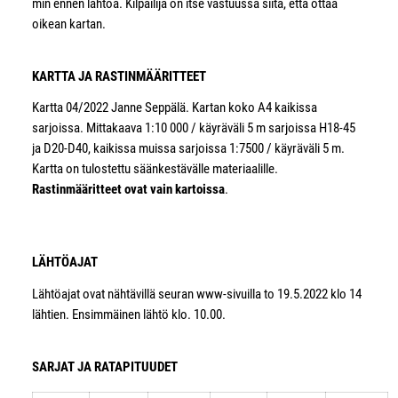
min ennen lähtöä. Kilpailija on itse vastuussa siitä, että ottaa
oikean kartan.
KARTTA JA RASTINMÄÄRITTEET
Kartta 04/2022 Janne Seppälä. Kartan koko A4 kaikissa
sarjoissa. Mittakaava 1:10 000 / käyräväli 5 m sarjoissa H18-45
ja D20-D40, kaikissa muissa sarjoissa 1:7500 / käyräväli 5 m.
Kartta on tulostettu säänkestävälle materiaalille.
Rastinmääritteet ovat vain kartoissa
.
LÄHTÖAJAT
Lähtöajat ovat nähtävillä seuran www-sivuilla to 19.5.2022 klo 14
lähtien. Ensimmäinen lähtö klo. 10.00.
SARJAT JA RATAPITUUDET