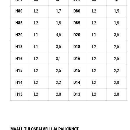
H80
L2
1,7
D80
L2
1,5
H85
L2
1,5
D85
L2
1,5
H20
L1
4,5
D20
L1
3,5
H18
L1
3,5
D18
L2
2,5
H16
L2
3,1
D16
L2
2,5
H15
L2
2,5
D15
L2
2,2
H14
L2
2,2
D14
L2
2,0
H13
L2
2,0
D13
L2
2,0
MAALI, TULOSPALVELU JA PALKINNOT