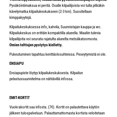
Pysäköintimaksua ei peritä. Osalle kilpailijoista voi tulla pitkäkin
kävelymatka kilpailukeskukseen (2-3 km). Suositellaan
kimppakyytejä.
Kilpailukeskuksessa info, kahvila, Suunnistajan kauppa ja wc.
Kilpailukeskus on erittäin kompaktilla alueella. Maaliin tulevia
kilpailijoita voi seurata rajatulta alueelta metsäkatsomosta.
Omien telttojen pystytys kielletty.
Pukeutuminen tapahtuu kenttäolosuhteissa. Peseytymistä ei ole.
ENSIAPU
Ensiapupiste löytyy kilpailukeskuksesta. Kilpailun
pelastussuunnitelma on nähtävillä infossa.
EMIT-KORTIT
Vuokrakortit saa infosta. (7€). Kortit on palautettava käytön
jälkeen tulospalveluun. Palauttamattomasta kortista veloitetaan