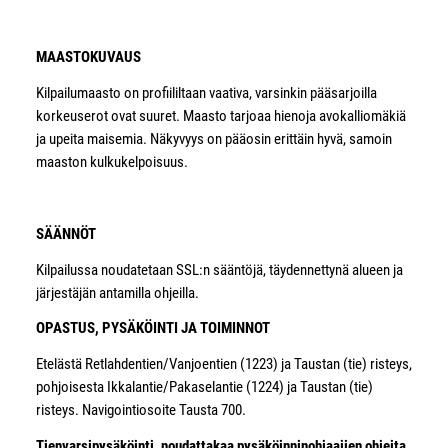
MAASTOKUVAUS
Kilpailumaasto on profiililtaan vaativa, varsinkin pääsarjoilla
korkeuserot ovat suuret. Maasto tarjoaa hienoja avokalliomäkiä
ja upeita maisemia. Näkyvyys on pääosin erittäin hyvä, samoin
maaston kulkukelpoisuus.
SÄÄNNÖT
Kilpailussa noudatetaan SSL:n sääntöjä, täydennettynä alueen ja
järjestäjän antamilla ohjeilla.
OPASTUS, PYSÄKÖINTI JA TOIMINNOT
Etelästä Retlahdentien/Vanjoentien (1223) ja Taustan (tie) risteys,
pohjoisesta Ikkalantie/Pakaselantie (1224) ja Taustan (tie)
risteys. Navigointiosoite Tausta 700.
Tienvarsipysäköinti, noudattakaa pysäköinninohjaajien ohjeita.