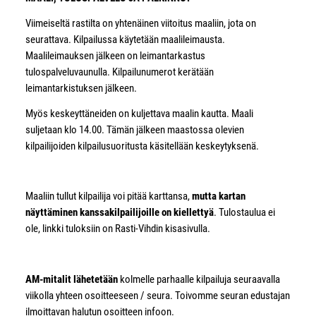
Viimeiseltä rastilta on yhtenäinen viitoitus maaliin, jota on
seurattava. Kilpailussa käytetään maalileimausta.
Maalileimauksen jälkeen on leimantarkastus
tulospalveluvaunulla. Kilpailunumerot kerätään
leimantarkistuksen jälkeen.
Myös keskeyttäneiden on kuljettava maalin kautta. Maali
suljetaan klo 14.00. Tämän jälkeen maastossa olevien
kilpailijoiden kilpailusuoritusta käsitellään keskeytyksenä.
Maaliin tullut kilpailija voi pitää karttansa,
mutta kartan
näyttäminen kanssakilpailijoille on kiellettyä
. Tulostaulua ei
ole, linkki tuloksiin on Rasti-Vihdin kisasivulla.
AM-mitalit lähetetään
kolmelle parhaalle kilpailuja seuraavalla
viikolla yhteen osoitteeseen / seura. Toivomme seuran edustajan
ilmoittavan halutun osoitteen infoon.