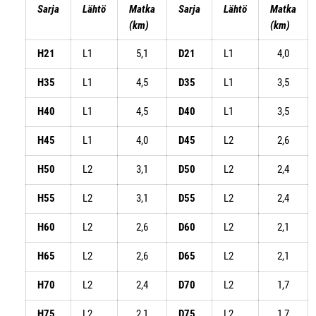
Sarja
Lähtö
Matka
Sarja
Lähtö
Matka
(km)
(km)
H21
L1
5,1
D21
L1
4,0
H35
L1
4,5
D35
L1
3,5
H40
L1
4,5
D40
L1
3,5
H45
L1
4,0
D45
L2
2,6
H50
L2
3,1
D50
L2
2,4
H55
L2
3,1
D55
L2
2,4
H60
L2
2,6
D60
L2
2,1
H65
L2
2,6
D65
L2
2,1
H70
L2
2,4
D70
L2
1,7
H75
L2
2,1
D75
L2
1,7