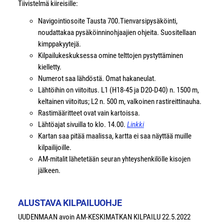
Tiivistelmä kiireisille:
Navigointiosoite Tausta 700.Tienvarsipysäköinti,
noudattakaa pysäköinninohjaajien ohjeita. Suositellaan
kimppakyytejä.
Kilpailukeskuksessa omine telttojen pystyttäminen
kielletty.
Numerot saa lähdöstä. Omat hakaneulat.
Lähtöihin on viitoitus. L1 (H18-45 ja D20-D40) n. 1500 m,
keltainen viitoitus; L2 n. 500 m, valkoinen rastireittinauha.
Rastimääritteet ovat vain kartoissa.
Lähtöajat sivuilla to klo. 14.00.
Linkki
Kartan saa pitää maalissa, kartta ei saa näyttää muille
kilpailijoille.
AM-mitalit lähetetään seuran yhteyshenkilölle kisojen
jälkeen.
ALUSTAVA KILPAILUOHJE
UUDENMAAN avoin AM-KESKIMATKAN KILPAILU 22.5.2022