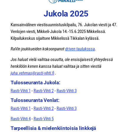
Jukola 2025
Kansainvälinen viestisuunnistuskilpailu, 76. Jukolan viesti ja 47.
Venlojen viesti, Mikkeli-Jukola 14.-15.6.2025 Mikkelissä.
Kilpailukeskus sijaitsee Mikkelissä Tikkalan kylässä.
RaVin joukkueiden kokoonpanot
driven taulukossa
.
Jos haluat vielä vaihtaa osuutta, ole ensisijaisesti yhteydessä
henkilöön kenen kanssa haluat vaihtaa ja sitten viestiä
juha.vehmas@rasti-vihti.fi
.
Tulosseuranta Jukola:
Rasti-Vihti 1
-
Rasti-Vihti 2
-
Rasti-Vihti 3
Tulosseuranta Venlat:
Rasti-Vihti 1
-
Rasti-Vihti 2
-
Rasti-Vihti 3
Rasti-Vihti 4
-
Rasti-Vihti 5
Tarpeellisia & mielenkiintoisia linkkejä