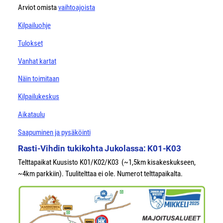
Arviot omista
vaihtoajoista
Kilpailuohje
Tulokset
Vanhat kartat
Näin toimitaan
Kilpailukeskus
Aikataulu
Saapuminen ja pysäköinti
Rasti-Vihdin tukikohta Jukolassa: K01-K03
Telttapaikat Kuusisto K01/K02/K03 (~1,5km kisakeskukseen,
~4km parkkiin). Tuulitelttaa ei ole. Numerot telttapaikalta.